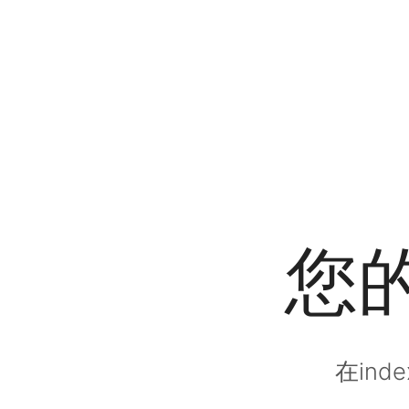
您
在in